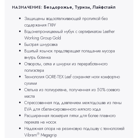
Бездорожье, Туризм, Лайфстайл
НАЗНАЧЕНИЕ:
Защищены водоотталкивающей пропиткой без
содержания ПФУ
Водонепроницаемый нубук с сертификатом Leather
Working Group Gold
Быстрая шнуровка
Вшитый язычок предотвращает попадание мусора
внутрь ботинка
Отвороты, сетка и шнурки из переработанного
полиэстера
Технология GORE-TEX Leaf сохраняет ноги комфортно
сухими
Стелька из полиуретана, полученная из 50% соевого
масла
Спрессованная под давлением межподошва из пены
EVA для сбалансированного мягкого хода
Расширенная геометрия пятки для более плавного
переката на носок
Надежная опора на резиновую подошву с технологией
®
Vibram
Megagrip