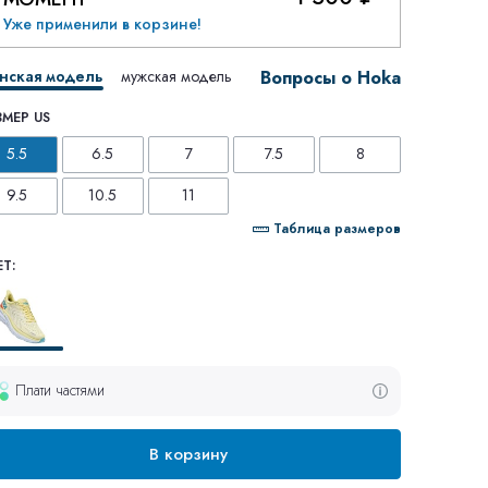
Уже применили в корзине!
нская модель
мужская модель
Вопросы о Hoka
ЗМЕР US
5.5
6.5
7
7.5
8
9.5
10.5
11
Таблица размеров
Т:
Плати частями
В корзину