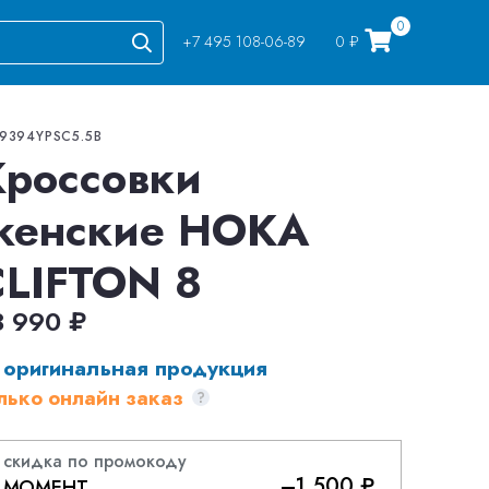
0
+7 495 108-06-89
0 ₽
Go
19394YPSC5.5B
Кроссовки
женские HOKA
CLIFTON 8
3 990 ₽
оригинальная продукция
лько онлайн заказ
скидка по промокоду
–1 500 ₽
МОМЕНТ