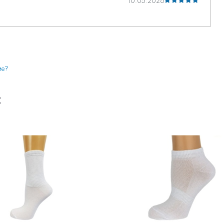
10.05.2026
ие?
: