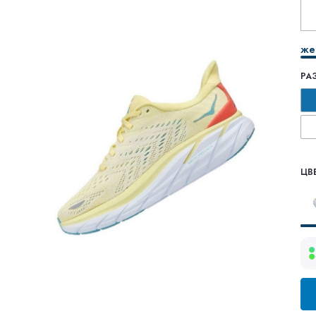
же
РА
ЦВЕ