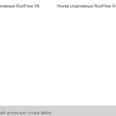
ртивные RunFlow V6
Носки спортивные RunFlow V
айт использует cookie файлы.