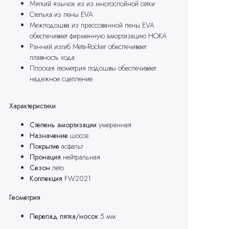
Мягкий язычок из из многослойной сетки
Стелька из пены EVA
Межподошва из прессованной пены EVA
обеспечивает фирменную амортизацию HOKA
Ранний изгиб Meta-Rocker обеспечивает
плавность хода
Плоская геометрия подошвы обеспечивает
надежное сцепление
Характеристики
Степень амортизации
умеренная
Назначение
шоссе
Покрытие
асфальт
Пронация
нейтральная
Сезон
лето
Коллекция
FW
2021
Геометрия
Перепад пятка/носок
5 мм