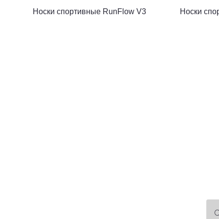
Носки спортивные RunFlow V3
Носки спо
С