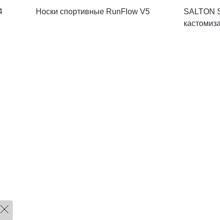
4
Носки спортивные RunFlow V5
SALTON S
кастомиза