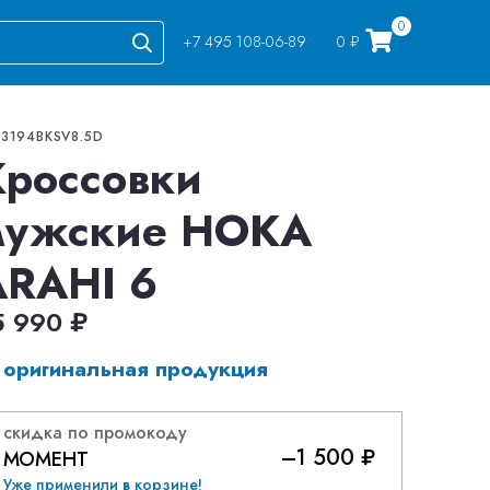
0
+7 495 108-06-89
0 ₽
Go
23194BKSV8.5D
Кроссовки
мужские HOKA
ARAHI 6
5 990 ₽
оригинальная продукция
скидка по промокоду
–1 500 ₽
МОМЕНТ
Уже применили в корзине!