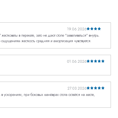
19.06.2026
естковаты в перекате, зато не дают стопе "заваливаться" внутрь.
о ощущениям жесткость средняя и амортизация чувствуется.
01.06.2026
27.03.2026
 ускорениях; при боковых манёврах стопа остаётся на месте,