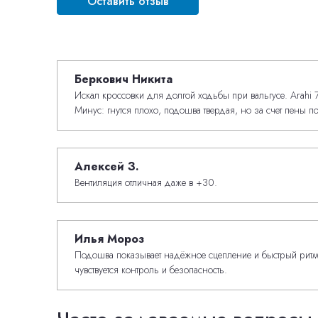
Оставить отзыв
Беркович Никита
Искал кроссовки для долгой ходьбы при вальгусе. Arahi 7 ж
Минус: гнутся плохо, подошва твердая, но за счет пены п
Алексей З.
Вентиляция отличная даже в +30.
Илья Мороз
Подошва показывает надёжное сцепление и быстрый ритм в
чувствуется контроль и безопасность.