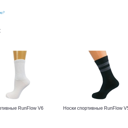
ие?
:
ртивные RunFlow V6
Носки спортивные RunFlow V