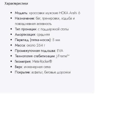
Характеристики
Модель:
кроссовки мужские HOKA Arahi 6
Назначение:
бег, тренировки, ходьба и
повседневная активность
Тип пронации:
с поддержкой стопы
Амортизация:
средняя
Перепад (пятка-носок):
5 мм
Масса:
около 264 г
Промежуточная подошва:
EVA
Технология стабилизации:
J-Frame™
Геометрия:
Meta-Rocker®
Верх:
инженерная сетка
Покрытие:
асфальт, беговые дорожки