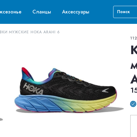
жсезонье
Сланцы
Аксессуары
ВКИ МУЖСКИЕ HOKA ARAHI 6
11
1