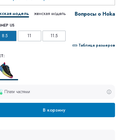
жская модель
женская модель
Вопросы о Hoka
ЗМЕР US
8.5
11
11.5
Таблица размеров
Т:
Плати частями
В корзину