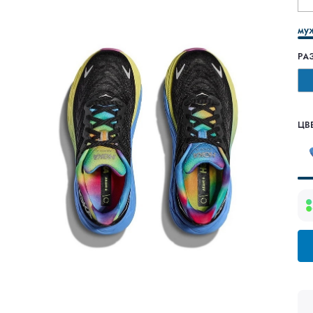
му
РА
ЦВЕ