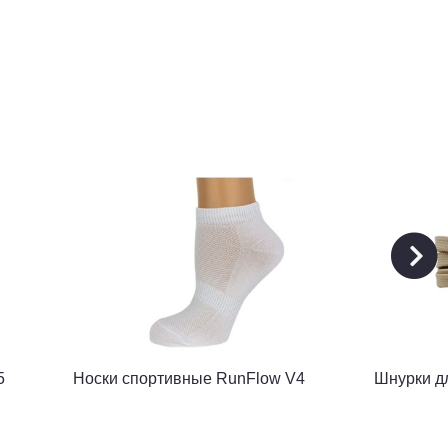
5
Носки спортивные RunFlow V4
Шнурки д