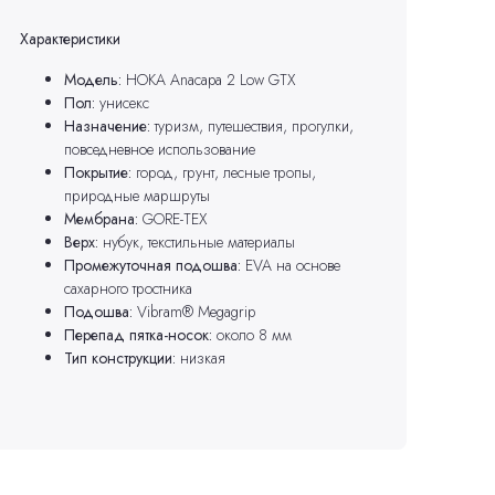
Характеристики
Модель:
HOKA Anacapa 2 Low GTX
Пол:
унисекс
Назначение:
туризм, путешествия, прогулки,
повседневное использование
Покрытие:
город, грунт, лесные тропы,
природные маршруты
Мембрана:
GORE-TEX
Верх:
нубук, текстильные материалы
Промежуточная подошва:
EVA на основе
сахарного тростника
Подошва:
Vibram® Megagrip
Перепад пятка-носок:
около 8 мм
Тип конструкции:
низкая