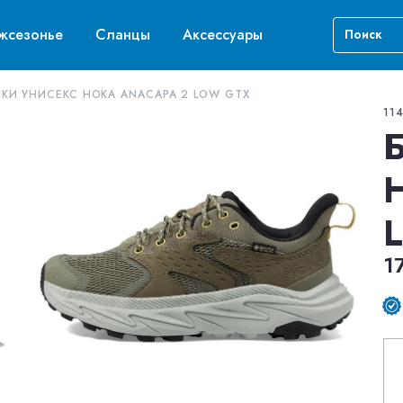
жсезонье
Сланцы
Аксессуары
КИ УНИСЕКС HOKA ANACAPA 2 LOW GTX
11
1