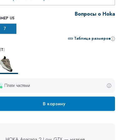
Вопросы о Hoka
ЗМЕР US
7
Таблица размеров
Т:
Плати частями
В корзину
HOKA Anacapa 2 Low GTX — низкие