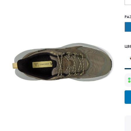
РА
ЦВЕ