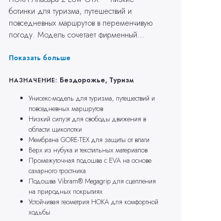
ботинки для туризма, путешествий и
повседневных маршрутов в переменчивую
погоду. Модель сочетает фирменный...
Показать больше
Бездорожье, Туризм
НАЗНАЧЕНИЕ:
Унисекс-модель для туризма, путешествий и
повседневных маршрутов
Низкий силуэт для свободы движения в
области щиколотки
Мембрана GORE-TEX для защиты от влаги
Верх из нубука и текстильных материалов
Промежуточная подошва с EVA на основе
сахарного тростника
Подошва Vibram® Megagrip для сцепления
на природных покрытиях
Устойчивая геометрия HOKA для комфортной
ходьбы