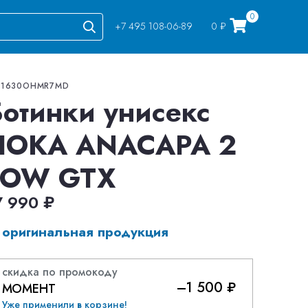
0
+7 495 108-06-89
0 ₽
Go
41630OHMR7MD
Ботинки унисекс
HOKA ANACAPA 2
LOW GTX
7 990 ₽
оригинальная продукция
скидка по промокоду
–1 500 ₽
МОМЕНТ
Уже применили в корзине!