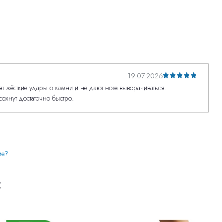
19.07.2026
т жёсткие удары о камни и не дают ноге выворачиваться.
сохнут достаточно быстро.
ие?
: